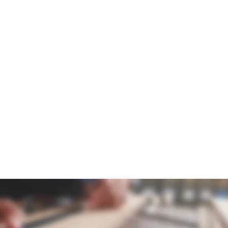
d wünschen eine ausführliche Beratung?
uns. Wir nehmen uns Zeit für Sie!
chreinerei Feucht