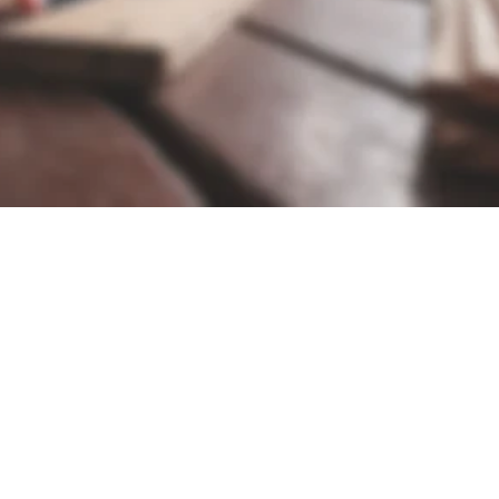
 190 776 40
15401
75
erei-feucht.de
ch Vereinbarung
finden Sie uns