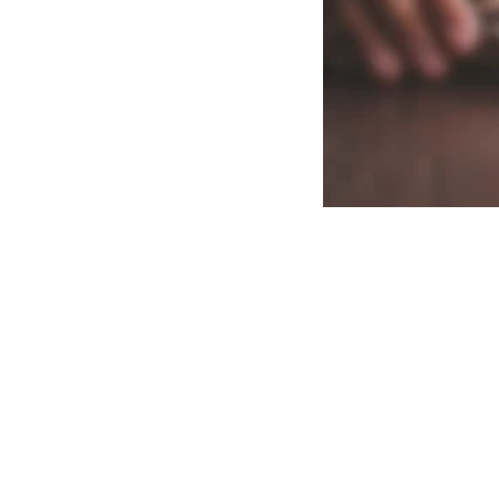
Mobil: +49 151
Telefon: +49 8551 9
Fax: +49 8551 91431
E-Mail: 
info@schrein
Öffnungszeiten
Montag - Samstag na
Anfahrt - so 